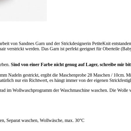
it von Sandnes Garn und der Strickdesignerin PetiteKnit entstanden 
ir verstrickt werden. Das Garn ist perfekt geeignet für Oberteile (Bab
arben.
Sind von einer Farbe nicht genug auf Lager, schreibe mir bitt
it 3mm Nadeln gestrickt, ergibt die Maschenprobe 28 Maschen / 10cm.
rlich nur ein Richtwert, es hängt immer von der eigenen Strickfestigk
30 Grad im Wollwaschprogramm der Waschmaschine waschen. Die Wolle 
nen, Separat waschen, Wollwäsche, max. 30°C