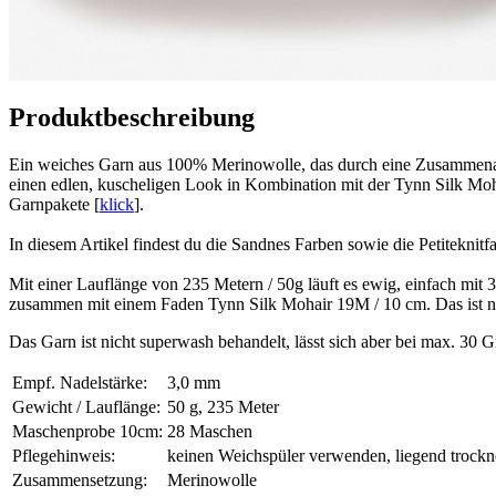
Produktbeschreibung
Ein weiches Garn aus 100% Merinowolle, das durch eine Zusammenarbe
einen edlen, kuscheligen Look in Kombination mit der Tynn Silk Moha
Garnpakete [
klick
].
In diesem Artikel findest du die Sandnes Farben sowie die Petiteknitf
Mit einer Lauflänge von 235 Metern / 50g läuft es ewig, einfach m
zusammen mit einem Faden Tynn Silk Mohair 19M / 10 cm. Das ist natü
Das Garn ist nicht superwash behandelt, lässt sich aber bei max. 
Empf. Nadelstärke:
3,0 mm
Gewicht / Lauflänge:
50 g, 235 Meter
Maschenprobe 10cm:
28 Maschen
Pflegehinweis:
keinen Weichspüler verwenden, liegend trock
Zusammensetzung:
Merinowolle