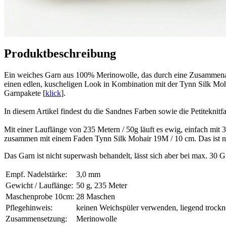
Produktbeschreibung
Ein weiches Garn aus 100% Merinowolle, das durch eine Zusammenarbe
einen edlen, kuscheligen Look in Kombination mit der Tynn Silk Moha
Garnpakete [
klick
].
In diesem Artikel findest du die Sandnes Farben sowie die Petiteknitf
Mit einer Lauflänge von 235 Metern / 50g läuft es ewig, einfach m
zusammen mit einem Faden Tynn Silk Mohair 19M / 10 cm. Das ist natü
Das Garn ist nicht superwash behandelt, lässt sich aber bei max. 
Empf. Nadelstärke:
3,0 mm
Gewicht / Lauflänge:
50 g, 235 Meter
Maschenprobe 10cm:
28 Maschen
Pflegehinweis:
keinen Weichspüler verwenden, liegend trock
Zusammensetzung:
Merinowolle