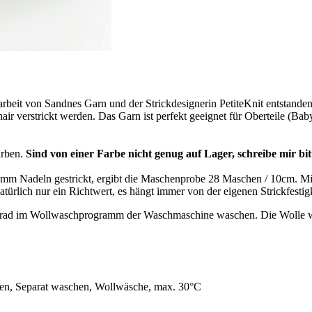
it von Sandnes Garn und der Strickdesignerin PetiteKnit entstanden 
ir verstrickt werden. Das Garn ist perfekt geeignet für Oberteile (Bab
arben.
Sind von einer Farbe nicht genug auf Lager, schreibe mir bitt
it 3mm Nadeln gestrickt, ergibt die Maschenprobe 28 Maschen / 10cm.
rlich nur ein Richtwert, es hängt immer von der eigenen Strickfestigk
30 Grad im Wollwaschprogramm der Waschmaschine waschen. Die Wolle 
nen, Separat waschen, Wollwäsche, max. 30°C