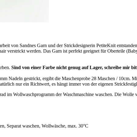
it von Sandnes Garn und der Strickdesignerin PetiteKnit entstanden 
ir verstrickt werden. Das Garn ist perfekt geeignet für Oberteile (Bab
arben.
Sind von einer Farbe nicht genug auf Lager, schreibe mir bitt
it 3mm Nadeln gestrickt, ergibt die Maschenprobe 28 Maschen / 10cm.
rlich nur ein Richtwert, es hängt immer von der eigenen Strickfestigk
30 Grad im Wollwaschprogramm der Waschmaschine waschen. Die Wolle 
nen, Separat waschen, Wollwäsche, max. 30°C