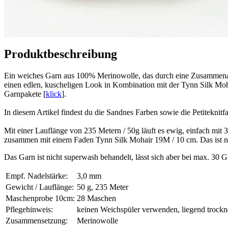
Produktbeschreibung
Ein weiches Garn aus 100% Merinowolle, das durch eine Zusammenarbe
einen edlen, kuscheligen Look in Kombination mit der Tynn Silk Moha
Garnpakete [
klick
].
In diesem Artikel findest du die Sandnes Farben sowie die Petiteknitf
Mit einer Lauflänge von 235 Metern / 50g läuft es ewig, einfach m
zusammen mit einem Faden Tynn Silk Mohair 19M / 10 cm. Das ist natü
Das Garn ist nicht superwash behandelt, lässt sich aber bei max. 
Empf. Nadelstärke:
3,0 mm
Gewicht / Lauflänge:
50 g, 235 Meter
Maschenprobe 10cm:
28 Maschen
Pflegehinweis:
keinen Weichspüler verwenden, liegend trock
Zusammensetzung:
Merinowolle