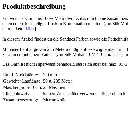
Produktbeschreibung
Ein weiches Garn aus 100% Merinowolle, das durch eine Zusammenarbe
einen edlen, kuscheligen Look in Kombination mit der Tynn Silk Moha
Garnpakete [
klick
].
In diesem Artikel findest du die Sandnes Farben sowie die Petiteknitf
Mit einer Lauflänge von 235 Metern / 50g läuft es ewig, einfach m
zusammen mit einem Faden Tynn Silk Mohair 19M / 10 cm. Das ist natü
Das Garn ist nicht superwash behandelt, lässt sich aber bei max. 
Empf. Nadelstärke:
3,0 mm
Gewicht / Lauflänge:
50 g, 235 Meter
Maschenprobe 10cm:
28 Maschen
Pflegehinweis:
keinen Weichspüler verwenden, liegend trock
Zusammensetzung:
Merinowolle