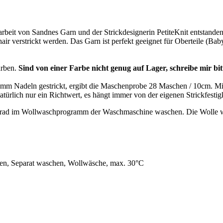
it von Sandnes Garn und der Strickdesignerin PetiteKnit entstanden 
ir verstrickt werden. Das Garn ist perfekt geeignet für Oberteile (Bab
arben.
Sind von einer Farbe nicht genug auf Lager, schreibe mir bitt
it 3mm Nadeln gestrickt, ergibt die Maschenprobe 28 Maschen / 10cm.
rlich nur ein Richtwert, es hängt immer von der eigenen Strickfestigk
30 Grad im Wollwaschprogramm der Waschmaschine waschen. Die Wolle 
nen, Separat waschen, Wollwäsche, max. 30°C