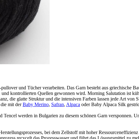
, -pullover und Tücher verarbeiten. Das Garn besteht aus griechische
n und kontrollierten Quellen gewonnen wird. Morning Salutation ist kühl
lanz, die glatte Struktur und die intensiven Farben lassen jede Art von
 die mit der
Baby Merino
,
Safran
,
Alpaca
oder Baby Alpaca Silk gestri
ncel werden in Bulgarien zu diesem schönen Garn versponnen. Und di
tellungsprozesses, bei dem Zellstoff mit hoher Ressourceneffizienz 
ozess recycelt das Prozesswasser und führt das Lösungsmittel zu mehr