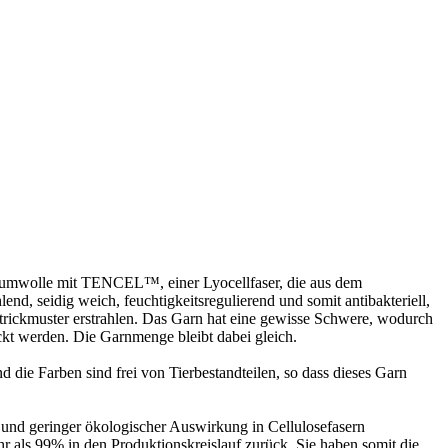
 Baumwolle mit TENCEL™, einer Lyocellfaser, die aus dem
end, seidig weich, feuchtigkeitsregulierend und somit antibakteriell,
 Strickmuster erstrahlen. Das Garn hat eine gewisse Schwere, wodurch
ckt werden. Die Garnmenge bleibt dabei gleich.
e Farben sind frei von Tierbestandteilen, so dass dieses Garn
und geringer ökologischer Auswirkung in Cellulosefasern
 als 99% in den Produktionskreislauf zurück. Sie haben somit die