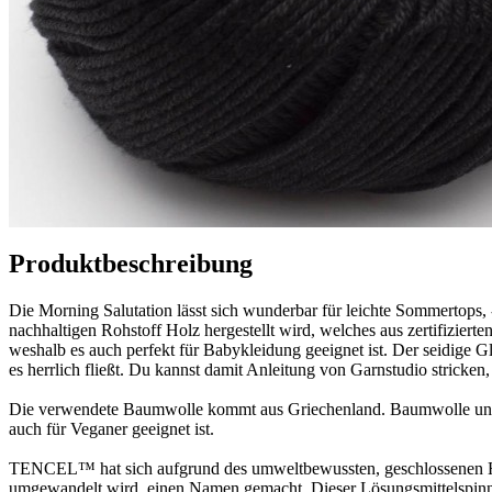
Produktbeschreibung
Die Morning Salutation lässt sich wunderbar für leichte Sommertops
nachhaltigen Rohstoff Holz hergestellt wird, welches aus zertifizierte
weshalb es auch perfekt für Babykleidung geeignet ist. Der seidige G
es herrlich fließt. Du kannst damit Anleitung von Garnstudio stricken,
Die verwendete Baumwolle kommt aus Griechenland. Baumwolle und Te
auch für Veganer geeignet ist.
TENCEL™ hat sich aufgrund des umweltbewussten, geschlossenen Hers
umgewandelt wird, einen Namen gemacht. Dieser Lösungsmittelspinnpr