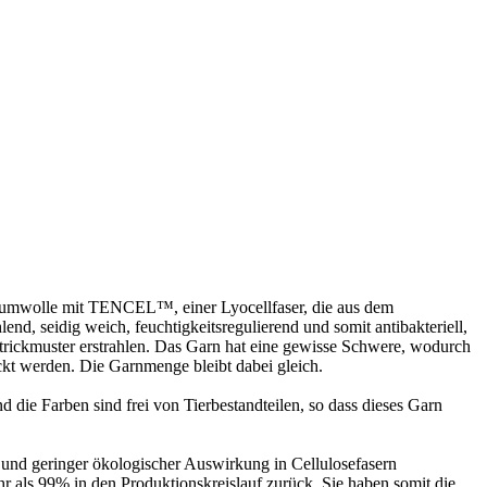
 Baumwolle mit TENCEL™, einer Lyocellfaser, die aus dem
end, seidig weich, feuchtigkeitsregulierend und somit antibakteriell,
 Strickmuster erstrahlen. Das Garn hat eine gewisse Schwere, wodurch
ckt werden. Die Garnmenge bleibt dabei gleich.
e Farben sind frei von Tierbestandteilen, so dass dieses Garn
und geringer ökologischer Auswirkung in Cellulosefasern
 als 99% in den Produktionskreislauf zurück. Sie haben somit die