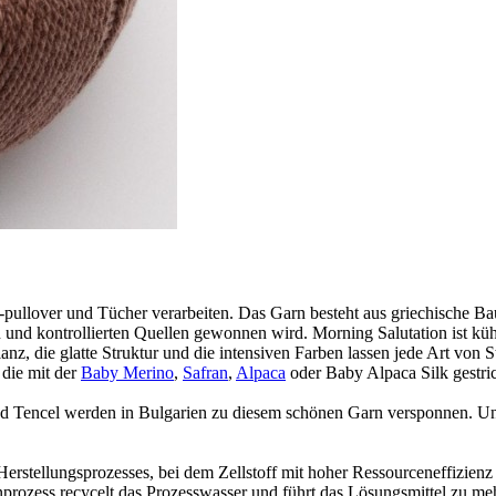
, -pullover und Tücher verarbeiten. Das Garn besteht aus griechische
n und kontrollierten Quellen gewonnen wird. Morning Salutation ist kühl
lanz, die glatte Struktur und die intensiven Farben lassen jede Art von
 die mit der
Baby Merino
,
Safran
,
Alpaca
oder Baby Alpaca Silk gestri
ncel werden in Bulgarien zu diesem schönen Garn versponnen. Und di
tellungsprozesses, bei dem Zellstoff mit hoher Ressourceneffizienz 
ozess recycelt das Prozesswasser und führt das Lösungsmittel zu mehr