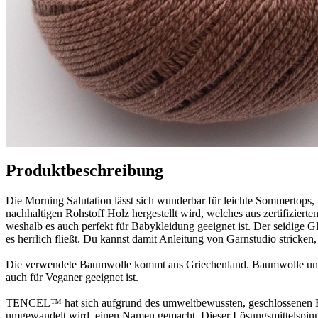
Produktbeschreibung
Die Morning Salutation lässt sich wunderbar für leichte Sommertops
nachhaltigen Rohstoff Holz hergestellt wird, welches aus zertifizierte
weshalb es auch perfekt für Babykleidung geeignet ist. Der seidige G
es herrlich fließt. Du kannst damit Anleitung von Garnstudio stricken,
Die verwendete Baumwolle kommt aus Griechenland. Baumwolle und Te
auch für Veganer geeignet ist.
TENCEL™ hat sich aufgrund des umweltbewussten, geschlossenen Hers
umgewandelt wird, einen Namen gemacht. Dieser Lösungsmittelspinnpr