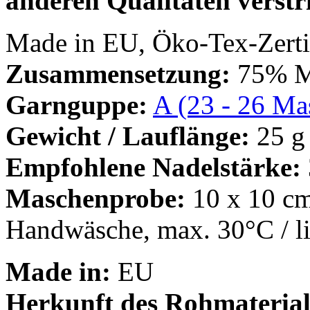
anderen Qualitäten verstri
Made in EU, Öko-Tex-Zertif
Zusammensetzung:
75% Mo
Garnguppe:
A (23 - 26 Mas
Gewicht / Lauflänge:
25 g
Empfohlene Nadelstärke:
Maschenprobe:
10 x 10 cm
Handwäsche, max. 30°C / l
Made in:
EU
Herkunft des Rohmaterial