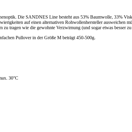
einenoptik. Die SANDNES Line besteht aus 53% Baumwolle, 33% Visko
ierigkeiten auf einen alternativen Rohwollenhersteller ausweichen müs
m zu tragen wie die gewohnte Verzwirnung (und sogar etwas besser zu v
infachen Pullover in der Größe M beträgt 450-500g.
max. 30°C