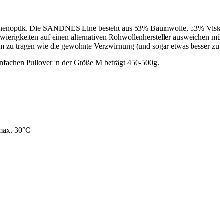
einenoptik. Die SANDNES Line besteht aus 53% Baumwolle, 33% Visko
ierigkeiten auf einen alternativen Rohwollenhersteller ausweichen müs
m zu tragen wie die gewohnte Verzwirnung (und sogar etwas besser zu v
infachen Pullover in der Größe M beträgt 450-500g.
max. 30°C