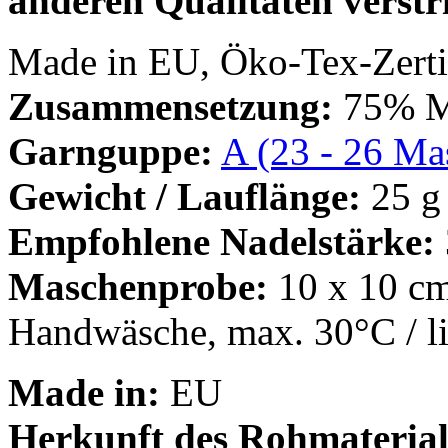
anderen Qualitäten verstri
Made in EU, Öko-Tex-Zertif
Zusammensetzung:
75% Mo
Garnguppe:
A (23 - 26 Mas
Gewicht / Lauflänge:
25 g
Empfohlene Nadelstärke:
Maschenprobe:
10 x 10 cm
Handwäsche, max. 30°C / l
Made in:
EU
Herkunft des Rohmaterial