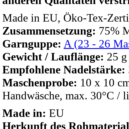
anderen Qualitäten verstri
Made in EU, Öko-Tex-Zertif
Zusammensetzung:
75% Mo
Garnguppe:
A (23 - 26 Mas
Gewicht / Lauflänge:
25 g
Empfohlene Nadelstärke:
Maschenprobe:
10 x 10 cm
Handwäsche, max. 30°C / l
Made in:
EU
Herkunft des Rohmaterial