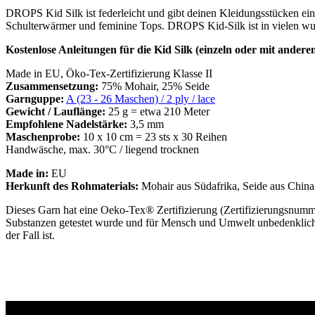
DROPS Kid Silk ist federleicht und gibt deinen Kleidungsstücken eine
Schulterwärmer und feminine Tops. DROPS Kid-Silk ist in vielen wun
Kostenlose Anleitungen für die Kid Silk (einzeln oder mit anderen
Made in EU, Öko-Tex-Zertifizierung Klasse II
Zusammensetzung:
75% Mohair, 25% Seide
Garnguppe:
A (23 - 26 Maschen) / 2 ply / lace
Gewicht / Lauflänge:
25 g = etwa 210 Meter
Empfohlene Nadelstärke:
3,5 mm
Maschenprobe:
10 x 10 cm = 23 sts x 30 Reihen
Handwäsche, max. 30°C / liegend trocknen
Made in:
EU
Herkunft des Rohmaterials:
Mohair aus Südafrika, Seide aus China
Dieses Garn hat eine Oeko-Tex® Zertifizierung (Zertifizierungs
Substanzen getestet wurde und für Mensch und Umwelt unbedenklich ist
der Fall ist.