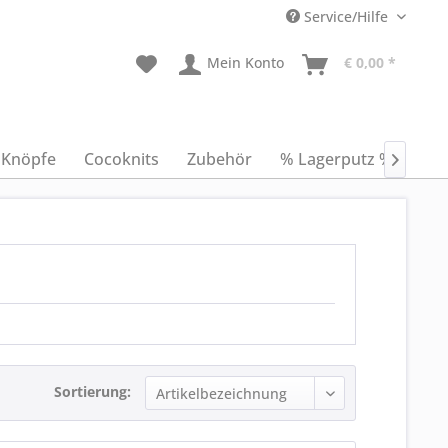
Service/Hilfe
Mein Konto
€ 0,00 *
Knöpfe
Cocoknits
Zubehör
% Lagerputz %
Anl

Sortierung: