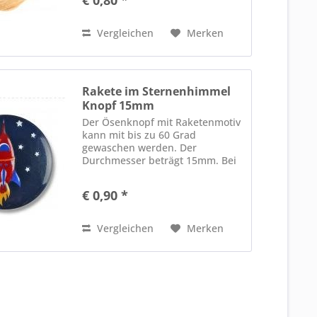
Vergleichen
Merken
Rakete im Sternenhimmel
Knopf 15mm
Der Ösenknopf mit Raketenmotiv
kann mit bis zu 60 Grad
gewaschen werden. Der
Durchmesser beträgt 15mm. Bei
uns erleichtern kleine
Motivknöpfe das Anziehen von
€ 0,90 *
gestrickten Werken ;)
Vergleichen
Merken