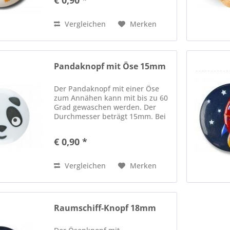
das Anziehen von gestrickten
Werken ;)
Vergleichen
Merken
Pandaknopf mit Öse 15mm
Der Pandaknopf mit einer Öse
zum Annähen kann mit bis zu 60
Grad gewaschen werden. Der
Durchmesser beträgt 15mm. Bei
uns erleichtern kleine
Motivknöpfe das Anziehen von
€ 0,90 *
gestrickten Werken ;)
Vergleichen
Merken
Raumschiff-Knopf 18mm