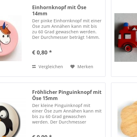
Einhornknopf mit Öse
14mm
Der pinke Einhornknopf mit einer
Öse zum Annähen kann mit bis
zu 60 Grad gewaschen werden.
Der Durchmesser beträgt 14mm.
Bei uns erleichtern kleine
Motivknöpfe das Anziehen von
€ 0,80 *
gestrickten Werken ;)
Vergleichen
Merken
Fröhlicher Pinguinknopf mit
Öse 15mm
Der kleine Pinguinknopf mit
einer Öse zum Annähen kann mit
bis zu 60 Grad gewaschen
werden. Der Durchmesser
beträgt 15mm. Bei uns
erleichtern kleine Motivknöpfe
€ 0,90 *