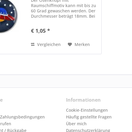
Der Ösenknopf mit
Raumschiffmotiv kann mit bis zu
60 Grad gewaschen werden. Der
Durchmesser beträgt 18mm. Bei
uns erleichtern kleine
Motivknöpfe das Anziehen von
€ 1,05 *
gestrickten Werken ;)
Vergleichen
Merken
ce
Informationen
Cookie-Einstellungen
 Zahlungsbedingungen
Häufig gestellte Fragen
rrufen
Über mich
ht / Rückgabe
Datenschutzerklärung