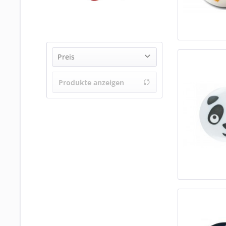
Preis
Produkte anzeigen
von
€ 0,80
bis
€ 1,05