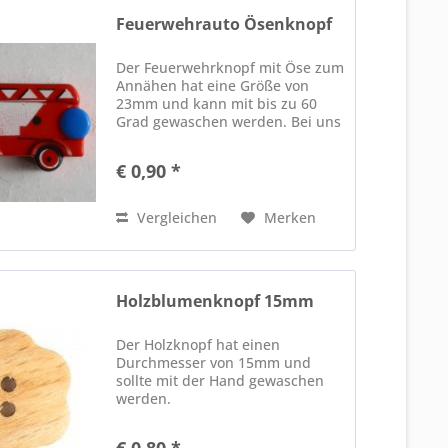
Feuerwehrauto Ösenknopf
Der Feuerwehrknopf mit Öse zum
Annähen hat eine Größe von
23mm und kann mit bis zu 60
Grad gewaschen werden. Bei uns
erleichtert diese kleine Knopf das
Anziehen von gestrickten
€ 0,90 *
Werken, denn der Ministricker
findet alles, das mit einem...
Vergleichen
Merken
Holzblumenknopf 15mm
Der Holzknopf hat einen
Durchmesser von 15mm und
sollte mit der Hand gewaschen
werden.
€ 0,80 *