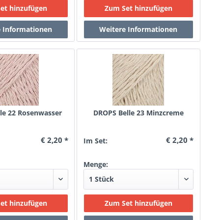
le 22 Rosenwasser
DROPS Belle 23 Minzcreme
€ 2,20 *
€ 2,20 *
Im Set:
Menge: