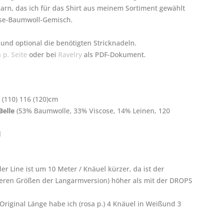
Garn, das ich für das Shirt aus meinem Sortiment gewählt
kose-Baumwoll-Gemisch.
und optional die benötigten Stricknadeln.
 p. Seite
oder bei
Ravelry
als PDF-Dokument.
6 (110) 116 (120)cm
elle
(53% Baumwolle, 33% Viscose, 14% Leinen, 120
l
er Line ist um 10 Meter / Knäuel kürzer, da ist der
eren Größen der Langarmversion) höher als mit der DROPS
riginal Länge habe ich (rosa p.) 4 Knäuel in Weißund 3