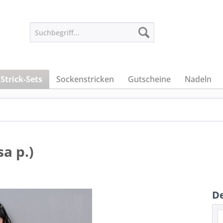
Strick-Sets
Sockenstricken
Gutscheine
Nadeln
a p.)
De