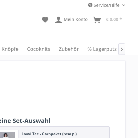
Service/Hilfe
Mein Konto
€ 0,00 *
Knöpfe
Cocoknits
Zubehör
% Lagerputz %
An

ine Set-Auswahl
Loovi Tee - Garnpaket (rosa p.)