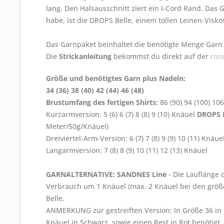
lang. Den Halsausschnitt ziert ein I-Cord Rand. Das 
habe, ist die DROPS Belle, einem tollen Leinen-Vis
Das Garnpaket beinhaltet die benötigte Menge Garn 
Die
Strickanleitung
bekommst du direkt auf der
rosa
Größe und benötigtes Garn plus Nadeln:
34 (36) 38 (40) 42 (44) 46 (48)
Brustumfang des fertigen Shirts:
86 (90) 94 (100) 10
Kurzarmversion: 5 (6) 6 (7) 8 (8) 9 (10) Knäuel
DROPS B
Meter/50g/Knäuel)
Dreiviertel-Arm-Version: 6 (7) 7 (8) 9 (9) 10 (11) Knäue
Langarmversion: 7 (8) 8 (9) 10 (11) 12 (13) Knäuel
GARNALTERNATIVE:
SANDNES Line
- Die Lauflänge d
Verbrauch um 1 Knäuel (max. 2 Knäuel bei den größ
Belle.
ANMERKUNG zur gestreiften Version: In Größe 36 in O
Knäuel in Schwarz, sowie einen Rest in Rot benötigt.