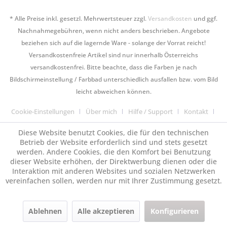
* Alle Preise inkl. gesetzl. Mehrwertsteuer zzgl.
Versandkosten
und ggf.
Nachnahmegebühren, wenn nicht anders beschrieben. Angebote
beziehen sich auf die lagernde Ware - solange der Vorrat reicht!
Versandkostenfreie Artikel sind nur innerhalb Österreichs
versandkostenfrei. Bitte beachte, dass die Farben je nach
Bildschirmeinstellung / Farbbad unterschiedlich ausfallen bzw. vom Bild
leicht abweichen können.
Cookie-Einstellungen
Über mich
Hilfe / Support
Kontakt
Versand und Zahlungsbedingungen
Vertrag widerrufen
Diese Website benutzt Cookies, die für den technischen
Betrieb der Website erforderlich sind und stets gesetzt
Widerrufsrecht / Rückgabe
Datenschutzerklärung
AGB
werden. Andere Cookies, die den Komfort bei Benutzung
dieser Website erhöhen, der Direktwerbung dienen oder die
Impressum
Interaktion mit anderen Websites und sozialen Netzwerken
Realisiert mit Shopware
vereinfachen sollen, werden nur mit Ihrer Zustimmung gesetzt.
Ablehnen
Alle akzeptieren
Konfigurieren