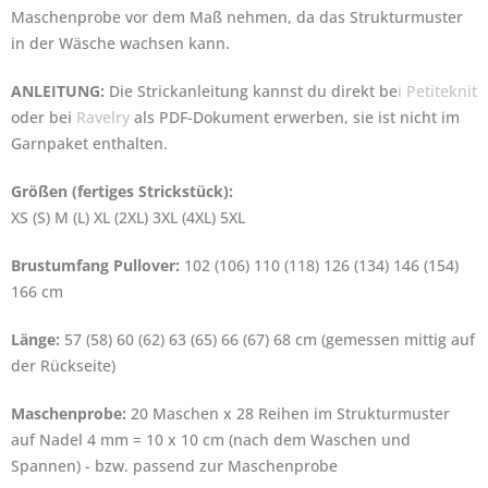
Maschenprobe vor dem Maß nehmen, da das Strukturmuster
in der Wäsche wachsen kann.
ANLEITUNG:
Die Strickanleitung kannst du direkt be
i Petiteknit
oder bei
Ravelry
als PDF-Dokument erwerben, sie ist nicht im
Garnpaket enthalten.
Größen (fertiges Strickstück):
XS (S) M (L) XL (2XL) 3XL (4XL) 5XL
Brustumfang Pullover:
102 (106) 110 (118) 126 (134) 146 (154)
166 cm
Länge:
57 (58) 60 (62) 63 (65) 66 (67) 68 cm (gemessen mittig auf
der Rückseite)
Maschenprobe:
20 Maschen x 28 Reihen im Strukturmuster
auf Nadel 4 mm = 10 x 10 cm (nach dem Waschen und
Spannen) -
bzw. passend zur Maschenprobe