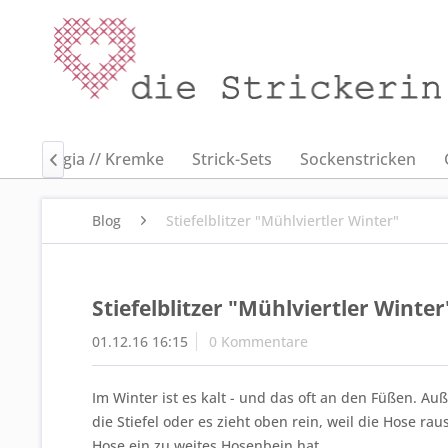
es // Regia // Kremke
Strick-Sets
Sockenstricken

Blog
Stiefelblitzer "Mühlviertler Winter"
Stiefelblitzer "Mühlviertler Winter
01.12.16 16:15
0 Kommentare
Im Winter ist es kalt - und das oft an den Füßen. A
die Stiefel oder es zieht oben rein, weil die Hose raus
Hose ein zu weites Hosenbein hat...