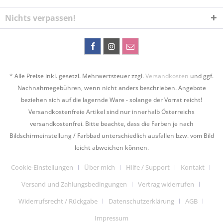
Nichts verpassen!
* Alle Preise inkl. gesetzl. Mehrwertsteuer zzgl.
Versandkosten
und ggf.
Nachnahmegebühren, wenn nicht anders beschrieben. Angebote
beziehen sich auf die lagernde Ware - solange der Vorrat reicht!
Versandkostenfreie Artikel sind nur innerhalb Österreichs
versandkostenfrei. Bitte beachte, dass die Farben je nach
Bildschirmeinstellung / Farbbad unterschiedlich ausfallen bzw. vom Bild
leicht abweichen können.
Cookie-Einstellungen
Über mich
Hilfe / Support
Kontakt
Versand und Zahlungsbedingungen
Vertrag widerrufen
Widerrufsrecht / Rückgabe
Datenschutzerklärung
AGB
Impressum