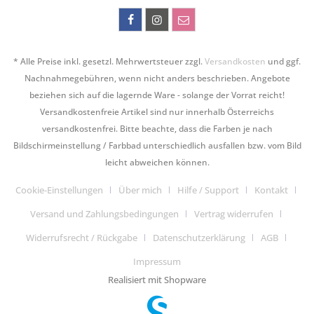
* Alle Preise inkl. gesetzl. Mehrwertsteuer zzgl.
Versandkosten
und ggf.
Nachnahmegebühren, wenn nicht anders beschrieben. Angebote
beziehen sich auf die lagernde Ware - solange der Vorrat reicht!
Versandkostenfreie Artikel sind nur innerhalb Österreichs
versandkostenfrei. Bitte beachte, dass die Farben je nach
Bildschirmeinstellung / Farbbad unterschiedlich ausfallen bzw. vom Bild
leicht abweichen können.
Cookie-Einstellungen
Über mich
Hilfe / Support
Kontakt
Versand und Zahlungsbedingungen
Vertrag widerrufen
Widerrufsrecht / Rückgabe
Datenschutzerklärung
AGB
Impressum
Realisiert mit Shopware