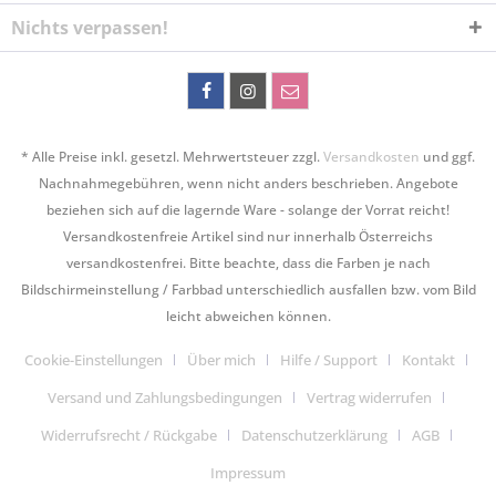
Nichts verpassen!
* Alle Preise inkl. gesetzl. Mehrwertsteuer zzgl.
Versandkosten
und ggf.
Nachnahmegebühren, wenn nicht anders beschrieben. Angebote
beziehen sich auf die lagernde Ware - solange der Vorrat reicht!
Versandkostenfreie Artikel sind nur innerhalb Österreichs
versandkostenfrei. Bitte beachte, dass die Farben je nach
Bildschirmeinstellung / Farbbad unterschiedlich ausfallen bzw. vom Bild
leicht abweichen können.
Cookie-Einstellungen
Über mich
Hilfe / Support
Kontakt
Versand und Zahlungsbedingungen
Vertrag widerrufen
Widerrufsrecht / Rückgabe
Datenschutzerklärung
AGB
Impressum