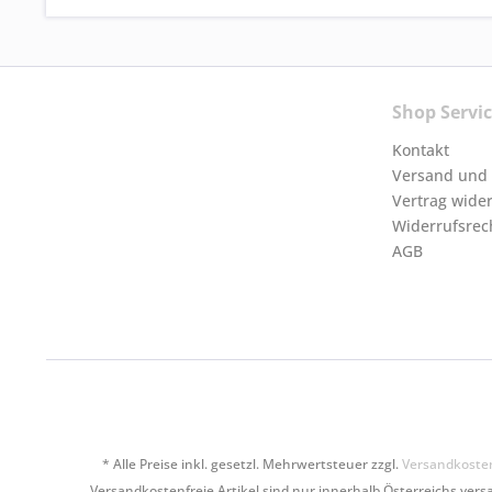
Shop Servi
Kontakt
Versand und
Vertrag wide
Widerrufsrec
AGB
* Alle Preise inkl. gesetzl. Mehrwertsteuer zzgl.
Versandkoste
Versandkostenfreie Artikel sind nur innerhalb Österreichs versa