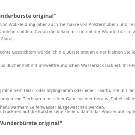
nderbürste original"
von Wollkleidung (aber auch Tierhaare von Polstermöbeln und Tepp
e Knötchen bilden. Genau die bekommst du mit der Wunderbürste w
 Glanz.
echts Gestricktem würde ich die Bürste erst an einer kleinen Stel
t aus Buchenholt mit umweltfreundlichen Wasserlack lackiert. Ihre
 mit einem Haar- oder Stylingkamm oder einer Haarbürste mit läng
zungen von Tierhaaren mit einer Gabel wieder heraus. Dabei solle
it handwarmem Seifenwasser ausgewaschen werden.
m Trocknen auf die Borstenseite stellen, damit das Wasser abtropf
Wunderbürste original"