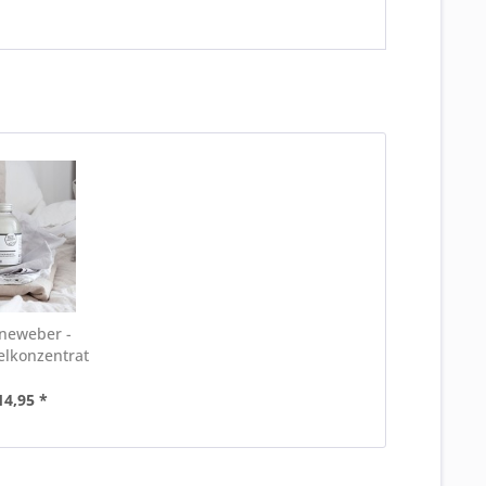
ineweber -
lkonzentrat
14,95 *