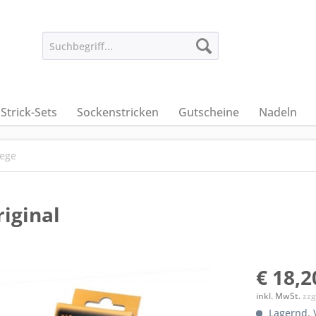
Strick-Sets
Sockenstricken
Gutscheine
Nadeln
lege
iginal
€ 18,2
inkl. MwSt.
zzg
Lagernd. V