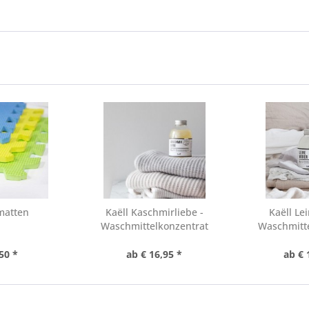
matten
Kaëll Kaschmirliebe -
Kaëll Le
Waschmittelkonzentrat
Waschmitte
50 *
ab € 16,95 *
ab € 