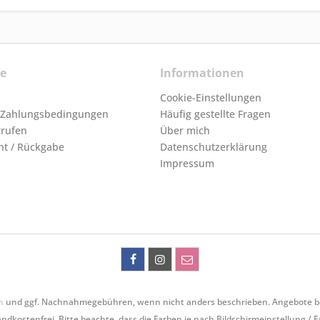
ce
Informationen
Cookie-Einstellungen
 Zahlungsbedingungen
Häufig gestellte Fragen
rrufen
Über mich
ht / Rückgabe
Datenschutzerklärung
Impressum
n
und ggf. Nachnahmegebühren, wenn nicht anders beschrieben. Angebote bezie
ndkostenfrei. Bitte beachte, dass die Farben je nach Bildschirmeinstellung / 