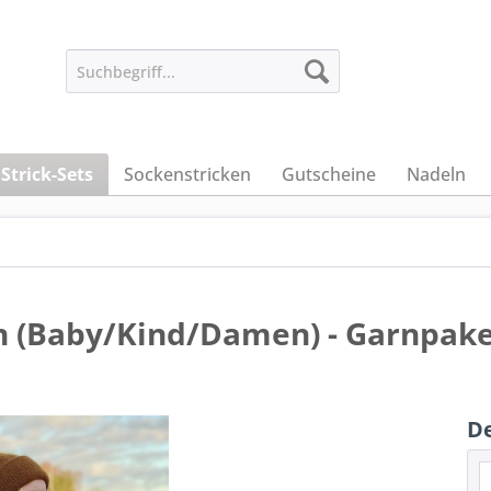
Strick-Sets
Sockenstricken
Gutscheine
Nadeln
n (Baby/Kind/Damen) - Garnpak
De