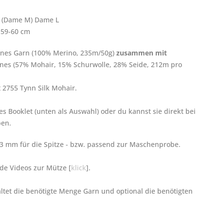
 S (Dame M) Dame L
) 59-60 cm
ndnes Garn
(100% Merino, 235m/50g)
zusammen mit
andnes (57% Mohair, 15% Schurwolle, 28% Seide, 212m pro
 2755 Tynn Silk Mohair.
es Booklet (unten als Auswahl) oder du kannst sie direkt bei
ben.
3 mm für die Spitze
- bzw. passend zur Maschenprobe.
nde Videos zur Mütze [
klick
].
altet die benötigte Menge Garn und optional die benötigten