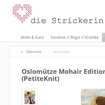
Wolle & Garn
Sandnes // Regia // Kremke
Übersicht
Strick-Sets
Oslomütze Mohair Editio
(PetiteKnit)