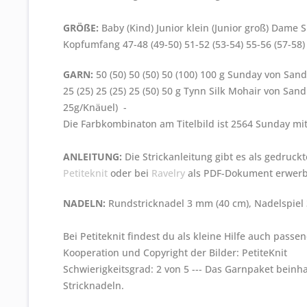
GRÖßE:
Baby (Kind) Junior klein (Junior groß) Dame
Kopfumfang
47-48 (49-50) 51-52 (53-54) 55-56 (57-58
GARN:
50 (50) 50 (50) 50 (100) 100 g Sunday von Sa
25 (25) 25 (25) 25 (50) 50 g Tynn Silk Mohair von S
25g/Knäuel) -
Die Farbkombinaton am Titelbild ist 2564 Sunday mit
ANLEITUNG:
Die Strickanleitung gibt es als gedruckt
Petiteknit
oder bei
Ravelry
als PDF-Dokument erwer
NADELN:
Rundstricknadel 3 mm (40 cm), Nadelspiel 
Bei Petiteknit findest du als kleine Hilfe auch passe
Kooperation und Copyright der Bilder: PetiteKnit
Schwierigkeitsgrad: 2 von 5 --- Das Garnpaket beinh
Stricknadeln.