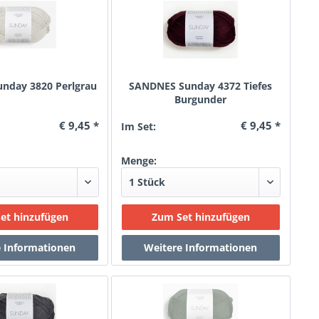
nday 3820 Perlgrau
SANDNES Sunday 4372 Tiefes
Burgunder
€ 9,45 *
€ 9,45 *
Im Set:
Menge: