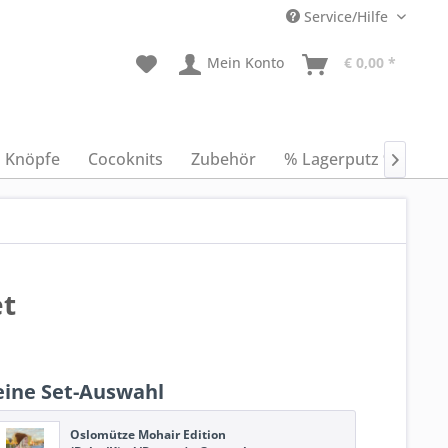
Service/Hilfe
Mein Konto
€ 0,00 *
Knöpfe
Cocoknits
Zubehör
% Lagerputz %
An

et
ine Set-Auswahl
Oslomütze Mohair Edition