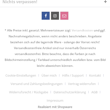
Nichts verpassen!
* Alle Preise inkl. gesetzl. Mehrwertsteuer zzgl.
Versandkosten
und ggf.
Nachnahmegebühren, wenn nicht anders beschrieben. Angebote
beziehen sich auf die lagernde Ware - solange der Vorrat reicht!
Versandkostenfreie Artikel sind nur innerhalb Österreichs
versandkostenfrei. Bitte beachte, dass die Farben je nach
Bildschirmeinstellung / Farbbad unterschiedlich ausfallen bzw. vom Bild
leicht abweichen können.
Cookie-Einstellungen
Über mich
Hilfe / Support
Kontakt
Versand und Zahlungsbedingungen
Vertrag widerrufen
Widerrufsrecht / Rückgabe
Datenschutzerklärung
AGB
Impressum
Realisiert mit Shopware