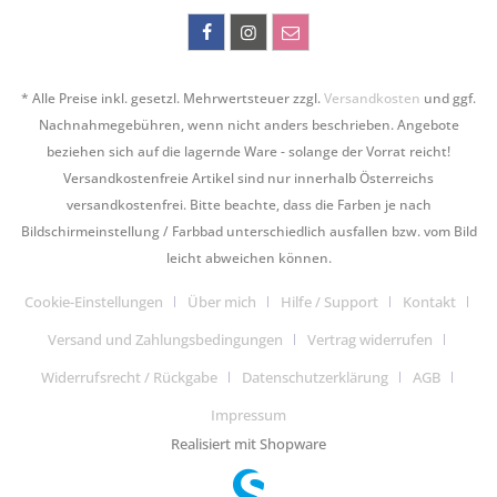
* Alle Preise inkl. gesetzl. Mehrwertsteuer zzgl.
Versandkosten
und ggf.
Nachnahmegebühren, wenn nicht anders beschrieben. Angebote
beziehen sich auf die lagernde Ware - solange der Vorrat reicht!
Versandkostenfreie Artikel sind nur innerhalb Österreichs
versandkostenfrei. Bitte beachte, dass die Farben je nach
Bildschirmeinstellung / Farbbad unterschiedlich ausfallen bzw. vom Bild
leicht abweichen können.
Cookie-Einstellungen
Über mich
Hilfe / Support
Kontakt
Versand und Zahlungsbedingungen
Vertrag widerrufen
Widerrufsrecht / Rückgabe
Datenschutzerklärung
AGB
Impressum
Realisiert mit Shopware