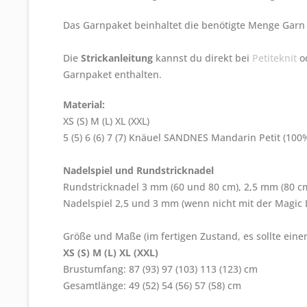
Das Garnpaket beinhaltet die benötigte Menge Garn 
Die
Strickanleitung
kannst du direkt bei
Petiteknit
o
Garnpaket enthalten.
Material:
XS (S) M (L) XL (XXL)
5 (5) 6 (6) 7 (7) Knäuel SANDNES Mandarin Petit (100
Nadelspiel und Rundstricknadel
Rundstricknadel 3 mm (60 und 80 cm), 2,5 mm (80 c
Nadelspiel 2,5 und 3 mm (wenn nicht mit der Magic 
Größe und Maße (im fertigen Zustand, es sollte ei
XS (S) M (L) XL (XXL)
Brustumfang: 87 (93) 97 (103) 113 (123) cm
Gesamtlänge: 49 (52) 54 (56) 57 (58) cm