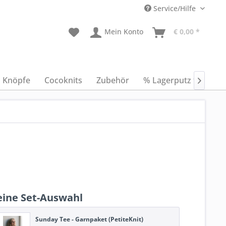
Service/Hilfe
Mein Konto
€ 0,00 *
Knöpfe
Cocoknits
Zubehör
% Lagerputz %
An

ine Set-Auswahl
Sunday Tee - Garnpaket (PetiteKnit)