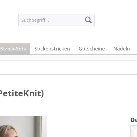
Strick-Sets
Sockenstricken
Gutscheine
Nadeln
PetiteKnit)
De