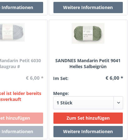
ndarin Petit 6030
SANDNES Mandarin Petit 9041
laugrau #
Helles Salbeigrün
€ 6,00 *
€ 6,00 *
Im Set:
el ist leider bereits
Menge:
usverkauft