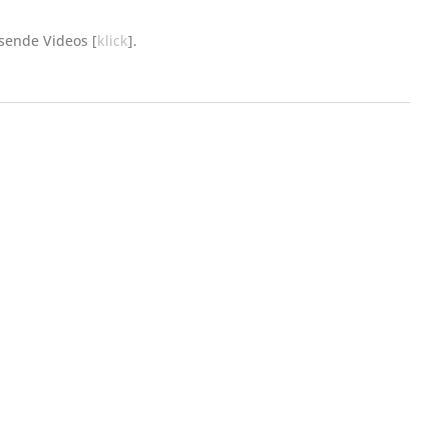
ssende Videos [
klick
].