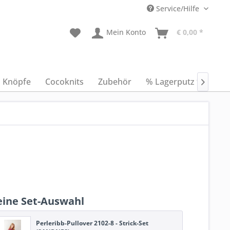
Service/Hilfe
Mein Konto
€ 0,00 *
Knöpfe
Cocoknits
Zubehör
% Lagerputz %
An

ine Set-Auswahl
Perleribb-Pullover 2102-8 - Strick-Set