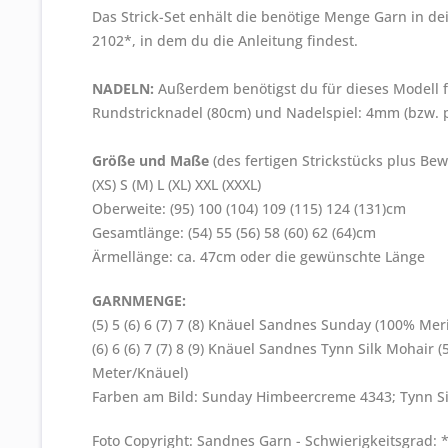
Das Strick-Set enhält die benötige Menge Garn in d
2102*, in dem du die Anleitung findest.
NADELN:
Außerdem benötigst du für dieses Modell 
Rundstricknadel (80cm) und Nadelspiel: 4mm (bzw.
Größe und Maße
(des fertigen Strickstücks plus Bew
(XS) S (M) L (XL) XXL (XXXL)
Oberweite: (95) 100 (104) 109 (115) 124 (131)cm
Gesamtlänge: (54) 55 (56) 58 (60) 62 (64)cm
Ärmellänge: ca. 47cm oder die gewünschte Länge
GARNMENGE:
(5) 5 (6) 6 (7) 7 (8) Knäuel Sandnes Sunday (100% Mer
(6) 6 (6) 7 (7) 8 (9) Knäuel Sandnes Tynn Silk Mohai
Meter/Knäuel)
Farben am Bild: Sunday Himbeercreme 4343; Tynn Si
Foto Copyright: Sandnes Garn - Schwierigkeitsgrad: *