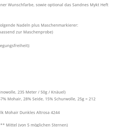
einer Wunschfarbe, sowie
optional
das Sandnes Mykt Heft
folgende Nadeln plus Maschenmarkierer:
 passend zur Maschenprobe)
egungsfreiheit):
inowolle, 235 Meter / 50g / Knäuel)
r (57% Mohair, 28% Seide, 15% Schurwolle, 25g = 212
lk Mohair Dunkles Altrosa 4244
** Mittel (von 5 möglichen Sternen)