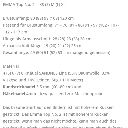
EMMA Top No. 2 - XS (S) M (L) XL
Brustumfang: 80 (88) 98 (108) 120 cm
Passend für Brustumfang: 71 - 76 (81 - 86) 91 - 97 (102 - 107)
112 - 117 cm
Länge bis Armausschnitt: 28 (28) 28 (28) 28 cm
Armausschnittlänge: 19 (20) 21 (22) 23 cm
Gesamtlänge: 49 (50) 51 (52) 53 cm (hängend gemessen)
Material
4 (5) 6 (7) 8 Knäuel SANDNES Line (53% Baumwolle, 33%
Viskose und 14% Leinen, 50g / 110 Meter)
Rundstricknadel
3,5 mm (60 -80 cm) und
Häkelnadel
4mm - bzw. passend zur Maschenprobe
Das braune Shirt auf den Bildern ist mit höherem Rücken
gestrickt. Das Emma Top No. 2 ist mit höherem Rücken
gestrickt, wenn man das nicht möchte, kann man auch das
Vorderteil einfach zweimal stricken, so hat man einen tieferen