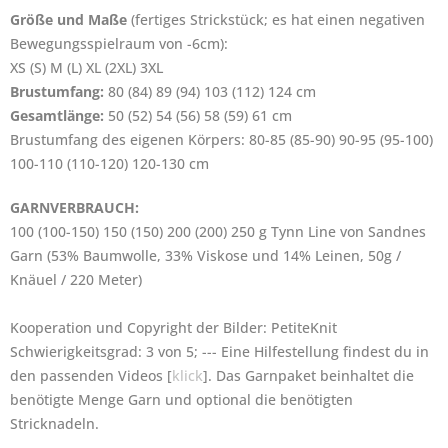
Größe und Maße
(fertiges Strickstück; es hat einen negativen
Bewegungsspielraum von -6cm):
XS (S) M (L) XL (2XL) 3XL
Brustumfang:
80 (84) 89 (94) 103 (112) 124 cm
Gesamtlänge:
50 (52) 54 (56) 58 (59) 61 cm
Brustumfang des eigenen Körpers: 80-85 (85-90) 90-95 (95-100)
100-110 (110-120) 120-130 cm
GARNVERBRAUCH:
100 (100-150) 150 (150) 200 (200) 250 g Tynn Line von Sandnes
Garn (53% Baumwolle, 33% Viskose und 14% Leinen, 50g /
Knäuel / 220 Meter)
Kooperation und Copyright der Bilder: PetiteKnit
Schwierigkeitsgrad: 3 von 5; --- Eine Hilfestellung findest du in
den passenden Videos [
klick
]. Das Garnpaket beinhaltet die
benötigte Menge Garn und optional die benötigten
Stricknadeln.