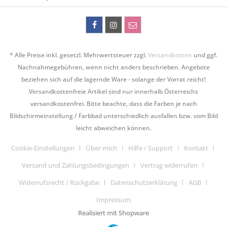
* Alle Preise inkl. gesetzl. Mehrwertsteuer zzgl.
Versandkosten
und ggf.
Nachnahmegebühren, wenn nicht anders beschrieben. Angebote
beziehen sich auf die lagernde Ware - solange der Vorrat reicht!
Versandkostenfreie Artikel sind nur innerhalb Österreichs
versandkostenfrei. Bitte beachte, dass die Farben je nach
Bildschirmeinstellung / Farbbad unterschiedlich ausfallen bzw. vom Bild
leicht abweichen können.
Cookie-Einstellungen
Über mich
Hilfe / Support
Kontakt
Versand und Zahlungsbedingungen
Vertrag widerrufen
Widerrufsrecht / Rückgabe
Datenschutzerklärung
AGB
Impressum
Realisiert mit Shopware