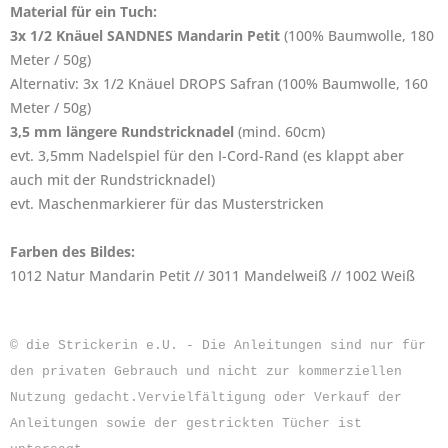
Material für ein Tuch:
3x 1/2 Knäuel SANDNES Mandarin Petit
(100% Baumwolle, 180
Meter / 50g)
Alternativ: 3x 1/2 Knäuel DROPS Safran (100% Baumwolle, 160
Meter / 50g)
3,5 mm längere Rundstricknadel
(mind. 60cm)
evt. 3,5mm Nadelspiel für den I-Cord-Rand (es klappt aber
auch mit der Rundstricknadel)
evt. Maschenmarkierer für das Musterstricken
Farben des Bildes:
1012 Natur Mandarin Petit // 3011 Mandelweiß // 1002 Weiß
©
die Strickerin e.U. -
Die Anleitungen sind nur für
den privaten Gebrauch und n
icht zur kommerziellen
Nutzung
gedacht.
Vervielfältigung oder Verkauf der
Anleitungen
sowie der gestrickten Tücher
ist