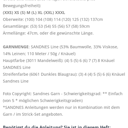
Bewegungsfreiheit):
(XXS) XS (S) M (L) XL (XXL) XXXL
Oberweite: (100) 104 (108) 114 (120) 125 (132) 137cm
Gesamtlänge: (53) 53 (54) 55 (56) 57 (58) 59cm
Ärmellänge: 47cm, oder die gewünschte Länge.
GARNMENGE
: SANDNES Line (53% Baumwolle, 33% Viskose,
14% Leinen; 110 Meter / 50g / Knäuel)
Hauptfarbe (3011 Mandelweiß): (4) 5 (5) 6 (6) 7 (7) 8 Knäuel
SANDNES Line
Streifenfarbe (6061 Dunkles Blaugrau): (3) 4 (4) 5 (5) 6 (6) Knäuel
Sandnes Line
Foto Copyright: Sandnes Garn - Schwierigkeitsgrad: ** Einfach
(von 5 * möglichen Schwierigkeitsgraden)
*SANDNES Anleitungen werden nur in Kombination mit dem
Garn / im Strick-Set angeboten.
Benötigst du die Anleitung? Sie ist in diesem Heft: