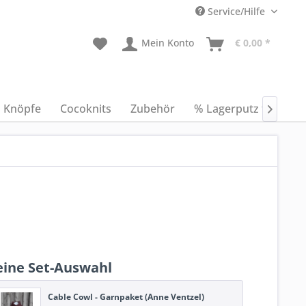
Service/Hilfe
Mein Konto
€ 0,00 *
Knöpfe
Cocoknits
Zubehör
% Lagerputz %
An

ine Set-Auswahl
Cable Cowl - Garnpaket (Anne Ventzel)