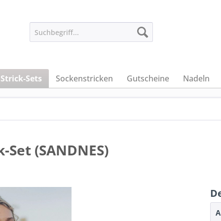
Strick-Sets
Sockenstricken
Gutscheine
Nadeln
ck-Set (SANDNES)
De
A