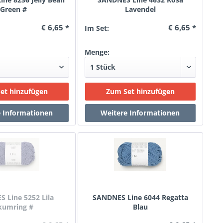
Green #
Lavendel
€ 6,65 *
€ 6,65 *
Im Set:
Menge:
 Line 5252 Lila
SANDNES Line 6044 Regatta
kumring #
Blau