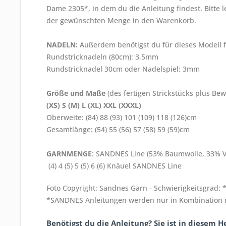
Dame 2305*, in dem du die Anleitung findest. Bitte l
der gewünschten Menge in den Warenkorb.
NADELN:
Außerdem benötigst du für dieses Modell 
Rundstricknadeln (80cm): 3,5mm
Rundstricknadel 30cm oder Nadelspiel: 3mm
Größe und Maße
(des fertigen Strickstücks plus Bew
(XS) S (M) L (XL) XXL (XXXL)
Oberweite: (84) 88 (93) 101 (109) 118 (126)cm
Gesamtlänge: (54) 55 (56) 57 (58) 59 (59)cm
GARNMENGE
: SANDNES Line (53% Baumwolle, 33% Vi
(4) 4 (5) 5 (5) 6 (6) Knäuel SANDNES Line
Foto Copyright: Sandnes Garn - Schwierigkeitsgrad: 
*SANDNES Anleitungen werden nur in Kombination mi
Benötigst du die Anleitung? Sie ist in diesem He