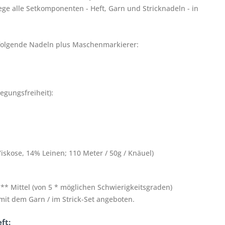
ege alle Setkomponenten - Heft, Garn und Stricknadeln - in
folgende Nadeln plus Maschenmarkierer:
egungsfreiheit):
skose, 14% Leinen; 110 Meter / 50g / Knäuel)
*** Mittel (von 5 * möglichen Schwierigkeitsgraden)
t dem Garn / im Strick-Set angeboten.
ft: