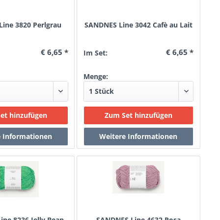
ine 3820 Perlgrau
SANDNES Line 3042 Cafè au Lait
€ 6,65 *
€ 6,65 *
Im Set:
Menge:
ne 8236 Jelly Bean
SANDNES Line 4632 Rosa