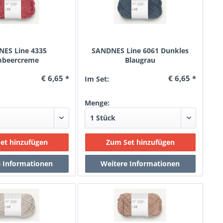
ES Line 4335
SANDNES Line 6061 Dunkles
mbeercreme
Blaugrau
€ 6,65 *
€ 6,65 *
Im Set:
Menge: