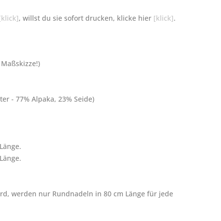
[klick]
, willst du sie sofort drucken, klicke hier
[klick]
.
r Maßskizze!)
ter - 77% Alpaka, 23% Seide)
Länge.
Länge.
ird, werden nur Rundnadeln in 80 cm Länge für jede