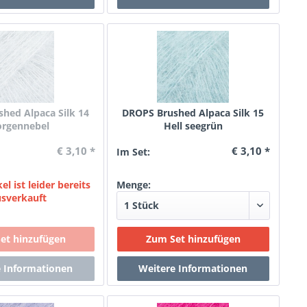
hed Alpaca Silk 14
DROPS Brushed Alpaca Silk 15
rgennebel
Hell seegrün
€ 3,10 *
€ 3,10 *
Im Set:
el ist leider bereits
Menge:
usverkauft