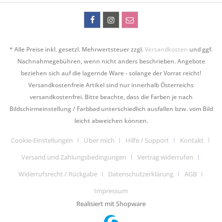
* Alle Preise inkl. gesetzl. Mehrwertsteuer zzgl.
Versandkosten
und ggf.
Nachnahmegebühren, wenn nicht anders beschrieben. Angebote
beziehen sich auf die lagernde Ware - solange der Vorrat reicht!
Versandkostenfreie Artikel sind nur innerhalb Österreichs
versandkostenfrei. Bitte beachte, dass die Farben je nach
Bildschirmeinstellung / Farbbad unterschiedlich ausfallen bzw. vom Bild
leicht abweichen können.
Cookie-Einstellungen
Über mich
Hilfe / Support
Kontakt
Versand und Zahlungsbedingungen
Vertrag widerrufen
Widerrufsrecht / Rückgabe
Datenschutzerklärung
AGB
Impressum
Realisiert mit Shopware