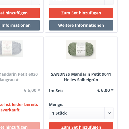
ndarin Petit 6030
SANDNES Mandarin Petit 9041
laugrau #
Helles Salbeigrün
€ 6,00 *
€ 6,00 *
Im Set:
el ist leider bereits
Menge:
usverkauft