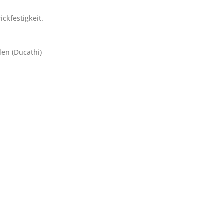
ckfestigkeit.
den (Ducathi)