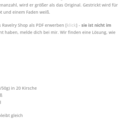
anzahl, wird er größer als das Original. Gestrickt wird für
ot und einem Faden weiß.
s Ravelry Shop als PDF erwerben [
klick
] -
sie ist nicht im
unt haben, melde dich bei mir. Wir finden eine Lösung, wie
50g) in 20 Kirsche
iß
l
eibt gleich