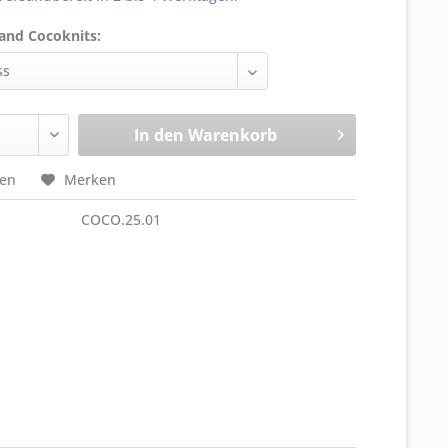
and Cocoknits:
In den
Warenkorb
hen
Merken
COCO.25.01