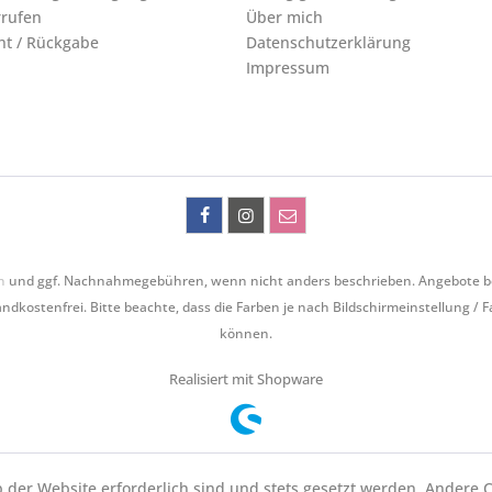
rrufen
Über mich
ht / Rückgabe
Datenschutzerklärung
Impressum
n
und ggf. Nachnahmegebühren, wenn nicht anders beschrieben. Angebote bezie
ndkostenfrei. Bitte beachte, dass die Farben je nach Bildschirmeinstellung / 
können.
Realisiert mit Shopware
b der Website erforderlich sind und stets gesetzt werden. Andere C