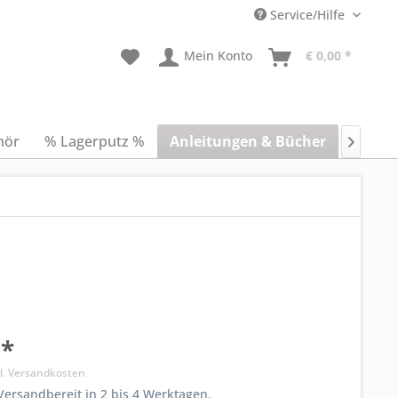
Service/Hilfe
Mein Konto
€ 0,00 *
hör
% Lagerputz %
Anleitungen & Bücher
Blog

 *
l. Versandkosten
ersandbereit in 2 bis 4 Werktagen.