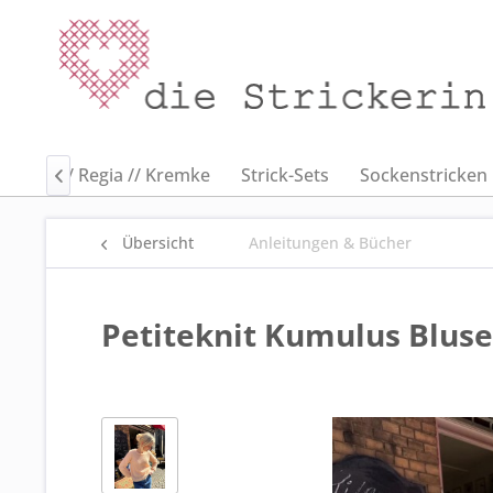
andnes // Regia // Kremke
Strick-Sets
Sockenstricken

Übersicht
Anleitungen & Bücher
Petiteknit Kumulus Bluse