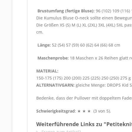
Brustumfang (fertige Bluse):
96 (102) 109 (116) 
Die Kumulus Bluse O-neck sollte einen Bewegun
Die Größen XS (S) M (L) XL (2XL) 3XL (4XL) 5XL 
cm.
Länge:
52 (54) 57 (59) 60 (62) 64 (66) 68 cm
Maschenprobe:
18 Maschen x 26 Reihen glatt r
MATERIAL:
150-175 (175) 200 (200) 225 (225) 250 (250) 27
ALTERNATIVGARN:
gleiche Menge: DROPS Kid Si
Bedenke, dass der Pullover mit doppeltem Fade
Schwierigkeitsgrad
: ★ ★ ★ (3 von 5).
Weiterführende Links zu "Petitekni
Fragen zum Artikel?