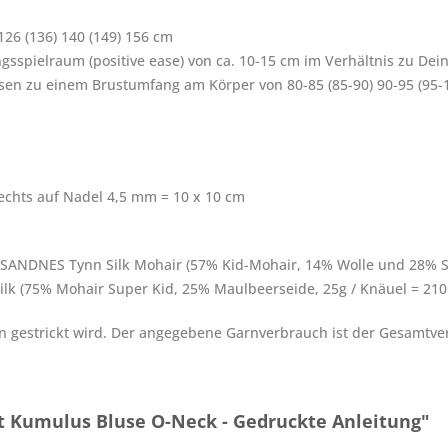
126 (136) 140 (149) 156 cm
gsspielraum (positive ease) von ca. 10-15 cm im Verhältnis zu D
passen zu einem Brustumfang am Körper von 80-85 (85-90) 90-95 (95-
echts auf Nadel 4,5 mm = 10 x 10 cm
5 g SANDNES Tynn Silk Mohair (57% Kid-Mohair, 14% Wolle und 28% S
lk (75% Mohair Super Kid, 25% Maulbeerseide, 25g / Knäuel = 210
n gestrickt wird. Der angegebene Garnverbrauch ist der Gesamtve
t Kumulus Bluse O-Neck - Gedruckte Anleitung"