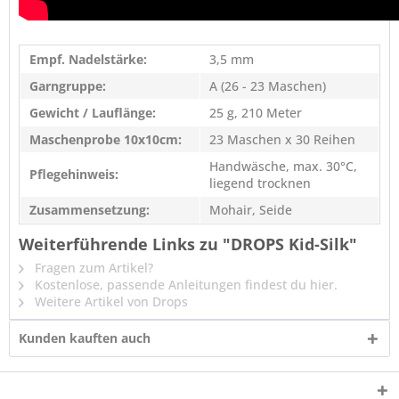
Empf. Nadelstärke:
3,5 mm
Garngruppe:
A (26 - 23 Maschen)
Gewicht / Lauflänge:
25 g, 210 Meter
Maschenprobe 10x10cm:
23 Maschen x 30 Reihen
Handwäsche, max. 30°C,
Pflegehinweis:
liegend trocknen
Zusammensetzung:
Mohair, Seide
Weiterführende Links zu "DROPS Kid-Silk"
Fragen zum Artikel?
Kostenlose, passende Anleitungen findest du hier.
Weitere Artikel von Drops
Kunden kauften auch