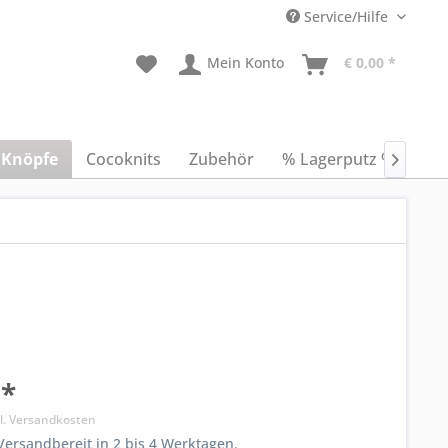
Service/Hilfe
Mein Konto
€ 0,00 *
Knöpfe
Cocoknits
Zubehör
% Lagerputz %
Anl

 *
l. Versandkosten
ersandbereit in 2 bis 4 Werktagen.