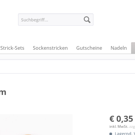
Strick-Sets
Sockenstricken
Gutscheine
Nadeln
mm
€ 0,35
inkl. MwSt.
zzg
Lagernd. V