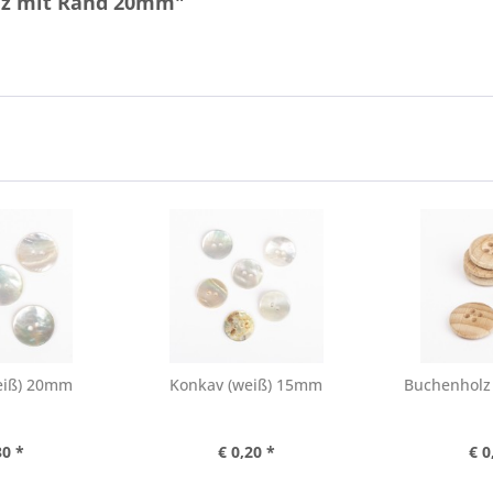
olz mit Rand 20mm"
eiß) 20mm
Konkav (weiß) 15mm
Buchenholz
30 *
€ 0,20 *
€ 0