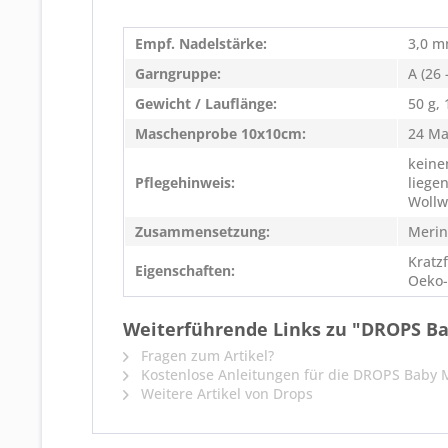
Empf. Nadelstärke:
3,0 
Garngruppe:
A (26
Gewicht / Lauflänge:
50 g,
Maschenprobe 10x10cm:
24 Ma
keine
Pflegehinweis:
liege
Wollw
Zusammensetzung:
Merin
Kratz
Eigenschaften:
Oeko-T
Weiterführende Links zu "DROPS B
Fragen zum Artikel?
Kostenlose Anleitungen für die DROPS Baby 
Weitere Artikel von Drops