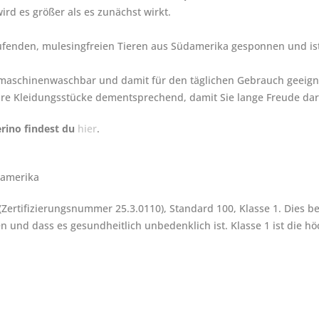
d es größer als es zunächst wirkt.
laufenden, mulesingfreien Tieren aus Südamerika gesponnen und 
aschinenwaschbar und damit für den täglichen Gebrauch geeignet 
hre Kleidungsstücke dementsprechend, damit Sie lange Freude da
rino findest du
hier
.
damerika
(Zertifizierungsnummer 25.3.0110), Standard 100, Klasse 1. Dies b
und dass es gesundheitlich unbedenklich ist. Klasse 1 ist die hö