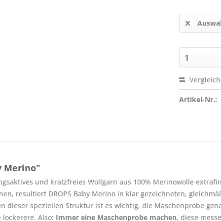
Auswah
Vergleic
Artikel-Nr.:
y Merino"
saktives und kratzfreies Wollgarn aus 100% Merinowolle extrafine 
en, resultiert DROPS Baby Merino in klar gezeichneten, gleichmä
 dieser speziellen Struktur ist es wichtig, die Maschenprobe gena
 lockerere. Also:
Immer eine Maschenprobe machen
, diese mess