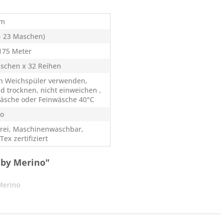
mm
 - 23 Maschen)
 175 Meter
schen x 32 Reihen
n Weichspüler verwenden,
nd trocknen, nicht einweichen ,
äsche oder Feinwäsche 40°C
o
frei, Maschinenwaschbar,
ex zertifiziert
aby Merino"
Merino