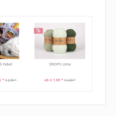
 Fabel
DROPS Lima
5 *
ab € 1,80 *
€ 2,50 *
€ 2,60 *