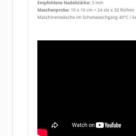
Empfohlene Nadelstärke:
3 mm
Maschenprobe:
10 x 10 cm = 24 sts x 32 Reihen
Maschinenwäsche im Schonwaschgang 40°C / kei