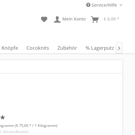
Service/Hilfe
Mein Konto
€ 0,00 *
Knöpfe
Cocoknits
Zubehör
% Lagerputz %
An

 *
logramm (€ 75,00 * / 1 Kilogramm)
l. Versandkosten