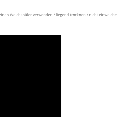
nen Weichspüler verwenden / liegend trocknen / nicht einweich