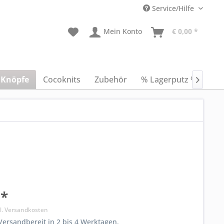
Service/Hilfe
Mein Konto
€ 0,00 *
Knöpfe
Cocoknits
Zubehör
% Lagerputz %
Anl

 *
l. Versandkosten
ersandbereit in 2 bis 4 Werktagen.