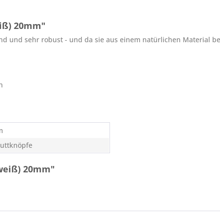
eiß) 20mm"
d und sehr robust - und da sie aus einem natürlichen Material bes
n
m
uttknöpfe
(weiß) 20mm"