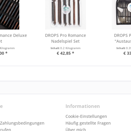
mance Deluxe
DROPS Pro Romance
DROPS Pr
t
Nadelspiel Set
"Austau
 Kilogramm
Inhalt
0.2 Kilogramm
Inhalt
0.3
00 *
€ 42,85 *
€ 3
ce
Informationen
Cookie-Einstellungen
 Zahlungsbedingungen
Häufig gestellte Fragen
rrufen
Über mich