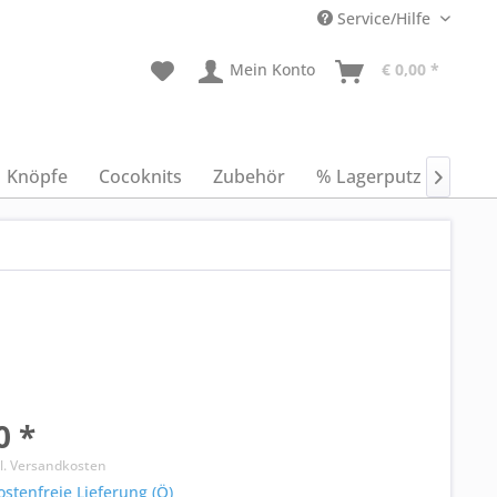
Service/Hilfe
Mein Konto
€ 0,00 *
Knöpfe
Cocoknits
Zubehör
% Lagerputz %
An

0 *
l. Versandkosten
stenfreie Lieferung (Ö)