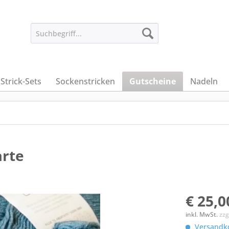
Strick-Sets
Sockenstricken
Gutscheine
Nadeln
arte
€ 25,0
inkl. MwSt.
zzg
Versandko