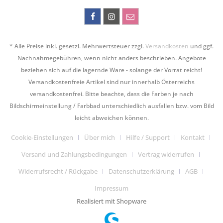
* Alle Preise inkl. gesetzl. Mehrwertsteuer zzgl.
Versandkosten
und ggf.
Nachnahmegebühren, wenn nicht anders beschrieben. Angebote
beziehen sich auf die lagernde Ware - solange der Vorrat reicht!
Versandkostenfreie Artikel sind nur innerhalb Österreichs
versandkostenfrei. Bitte beachte, dass die Farben je nach
Bildschirmeinstellung / Farbbad unterschiedlich ausfallen bzw. vom Bild
leicht abweichen können.
Cookie-Einstellungen
Über mich
Hilfe / Support
Kontakt
Versand und Zahlungsbedingungen
Vertrag widerrufen
Widerrufsrecht / Rückgabe
Datenschutzerklärung
AGB
Impressum
Realisiert mit Shopware