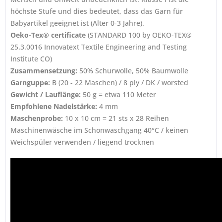
höchste Stufe und dies bedeutet, dass das Garn für
Babyartikel geeignet ist (Alter 0-3 Jahre).
Oeko-Tex® certificate
(STANDARD 100 by OEKO-TEX®
25.3.0016 Innovatext Textile Engineering and Testing
Institute CO)
Zusammensetzung:
50% Schurwolle, 50% Baumwolle
Garnguppe:
B (20 - 22 Maschen) / 8 ply / DK / worsted
Gewicht / Lauflänge:
50 g = etwa 110 Meter
Empfohlene Nadelstärke:
4 mm
Maschenprobe:
10 x 10 cm = 21 sts x 28 Reihen
Maschinenwäsche im Schonwaschgang 40°C / keinen
Weichspüler verwenden / liegend trocknen