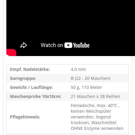
Empf. Nadelstärke:
4,0 mm
Garngruppe:
B (22 - 20 Maschen)
Gewicht / Lauflänge:
50 g, 110 Meter
Maschenprobe 10x10cm:
21 Maschen x 28 Reihen
Feinwäsche, max. 40°C ,
keinen Weichspüler
Pflegehinweis:
verwenden, liegend
trocknen, Waschmittel
OHNE Enzyme verwenden