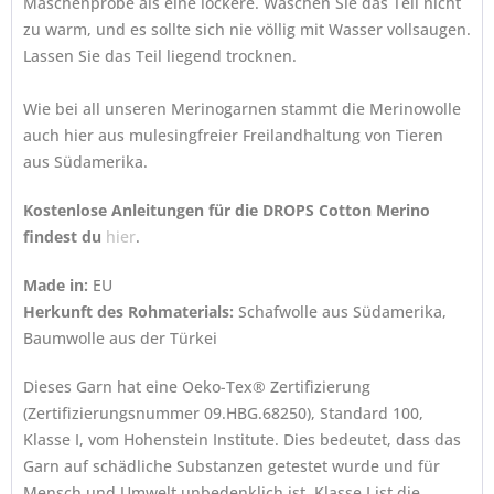
Maschenprobe als eine lockere. Waschen Sie das Teil nicht
zu warm, und es sollte sich nie völlig mit Wasser vollsaugen.
Lassen Sie das Teil liegend trocknen.
Wie bei all unseren Merinogarnen stammt die Merinowolle
auch hier aus mulesingfreier Freilandhaltung von Tieren
aus Südamerika.
Kostenlose Anleitungen für die DROPS Cotton Merino
findest du
hier
.
Made in:
EU
Herkunft des Rohmaterials:
Schafwolle aus Südamerika,
Baumwolle aus der Türkei
Dieses Garn hat eine Oeko-Tex® Zertifizierung
(Zertifizierungsnummer 09.HBG.68250), Standard 100,
Klasse I, vom Hohenstein Institute. Dies bedeutet, dass das
Garn auf schädliche Substanzen getestet wurde und für
Mensch und Umwelt unbedenklich ist. Klasse I ist die