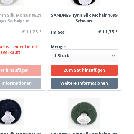
n Silk Mohair 8521
SANDNES Tynn Silk Mohair 1099
ges Salbeigrün
Schwarz
€ 11,75 *
€ 11,75 *
Im Set:
el ist leider bereits
Menge:
usverkauft
n Silk Mohair 5581
SANDNES Tynn Silk Mohair 8581