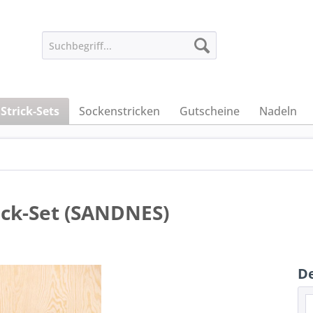
Strick-Sets
Sockenstricken
Gutscheine
Nadeln
rick-Set (SANDNES)
De