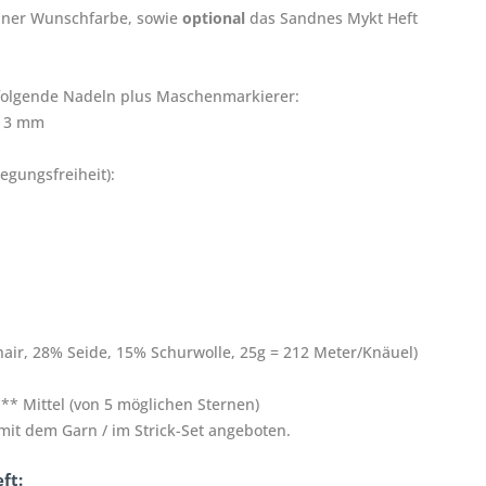
einer Wunschfarbe, sowie
optional
das Sandnes Mykt Heft
folgende Nadeln plus Maschenmarkierer:
d 3 mm
egungsfreiheit):
hair, 28% Seide, 15% Schurwolle, 25g = 212 Meter/Knäuel)
** Mittel (von 5 möglichen Sternen)
t dem Garn / im Strick-Set angeboten.
ft: