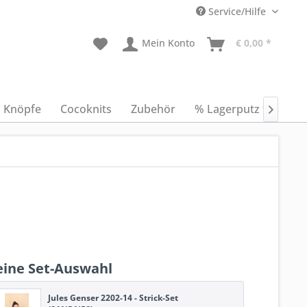
Service/Hilfe
Mein Konto
€ 0,00 *
Knöpfe
Cocoknits
Zubehör
% Lagerputz %
An

ine Set-Auswahl
Jules Genser 2202-14 - Strick-Set