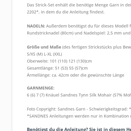
Das Strick-Set enhält die benötige Menge Garn in d
2202*, in dem du die Anleitung findest.
NADELN:
Außerdem benötigst du für dieses Modell 
Rundstricknadel (80cm) und Nadelspiel: 2,5 mm un
Größe und Maße
(des fertigen Strickstücks plus Bew
S/XS (M) L-XL (XXL)
Oberweite: 101 (110) 121 (130)cm
Gesamtlänge: 51 (53) 55 (57)cm
Ärmellänge: ca. 42cm oder die gewünschte Länge
GARNMENGE:
6 (6) 7 (7) Knäuel Sandnes Tynn Silk Mohair (57% Mo
Foto Copyright: Sandnes Garn - Schwierigkeitsgrad: *
*SANDNES Anleitungen werden nur in Kombination mi
Benötigst du die Anleitung? Sie ist in diesem He