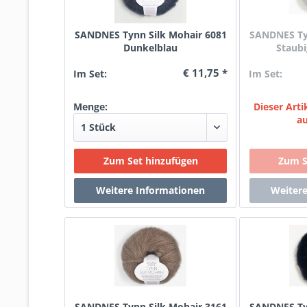
SANDNES Tynn Silk Mohair 6081
SANDNES Tyn
Dunkelblau
Staubi
€ 11,75 *
Im Set:
Im Set:
Menge:
Dieser Artik
a
SANDNES Tynn Silk Mohair 3161
SANDNES Tyn