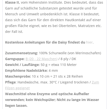
Klasse II,
vom Hohenstein Institute. Dies bedeutet, dass das
Garn auf schädliche Substanzen getestet wurde und für
Mensch und Umwelt unbedenklich ist. Klasse II bedeutet,
dass sich das Garn für den direkten Hautkontakt auf einer
großen Fläche eignet, wie es bei Oberteilen, Matratzen etc.
der Fall ist.
Kostenlose Anleitungen für die Daisy findest du
hier
.
Zusammensetzung:
100% Schurwolle (von Merinoschafen)
Garnguppe:
B (20 - 22 Maschen
)
/ 8 ply / DK
Gewicht / Lauflänge:
50 g = etwa 110 Meter
Empfohlene Nadelstärke:
4 mm
Maschenprobe:
10 x 10 cm = 21 sts x 28 Reihen
Pflege
: Handwäsche, max. 30°C / Liegend trocknen /
Zum
Filzen geeignet
Waschmittel ohne Enzyme und optische Aufheller
verwenden; kein Weichspüler; Nicht zu lange im Wasser
liegen lassen.