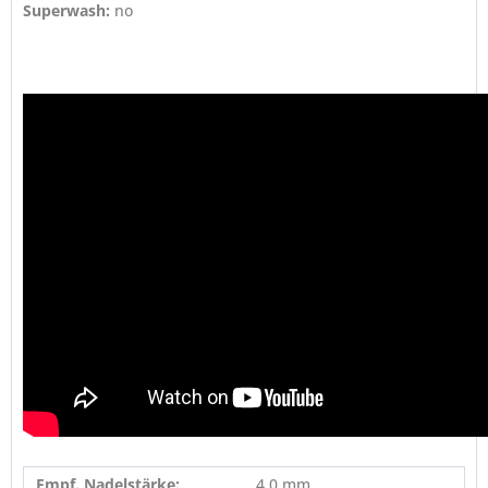
Superwash:
no
Empf. Nadelstärke:
4,0 mm