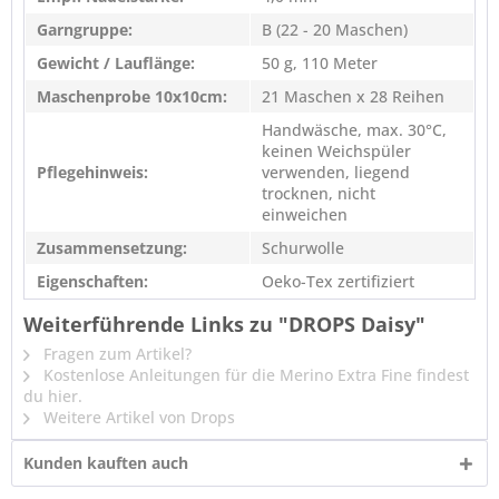
Garngruppe:
B (22 - 20 Maschen)
Gewicht / Lauflänge:
50 g, 110 Meter
Maschenprobe 10x10cm:
21 Maschen x 28 Reihen
Handwäsche, max. 30°C,
keinen Weichspüler
Pflegehinweis:
verwenden, liegend
trocknen, nicht
einweichen
Zusammensetzung:
Schurwolle
Eigenschaften:
Oeko-Tex zertifiziert
Weiterführende Links zu "DROPS Daisy"
Fragen zum Artikel?
Kostenlose Anleitungen für die Merino Extra Fine findest
du hier.
Weitere Artikel von Drops
Kunden kauften auch