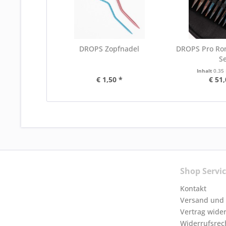
DROPS Zopfnadel
DROPS Pro Ro
Se
Inhalt
0.35
€ 1,50 *
€ 51,
Shop Servi
Kontakt
Versand und
Vertrag wide
Widerrufsrec