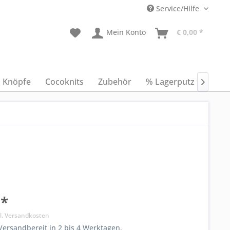
Service/Hilfe
Mein Konto
€ 0,00 *
Knöpfe
Cocoknits
Zubehör
% Lagerputz %
An

 *
l. Versandkosten
ersandbereit in 2 bis 4 Werktagen.