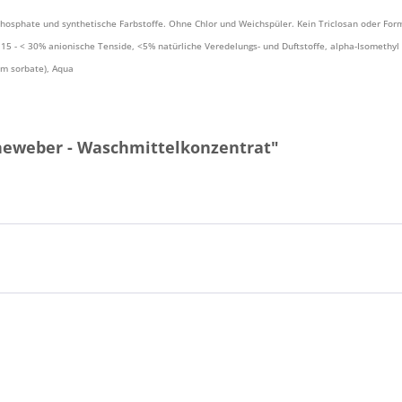
hosphate und synthetische Farbstoffe. Ohne Chlor und Weichspüler. Kein Triclosan oder For
 - < 30% anionische Tenside, <5% natürliche Veredelungs- und Duftstoffe, alpha-Isomethyl i
um sorbate), Aqua
ineweber - Waschmittelkonzentrat"