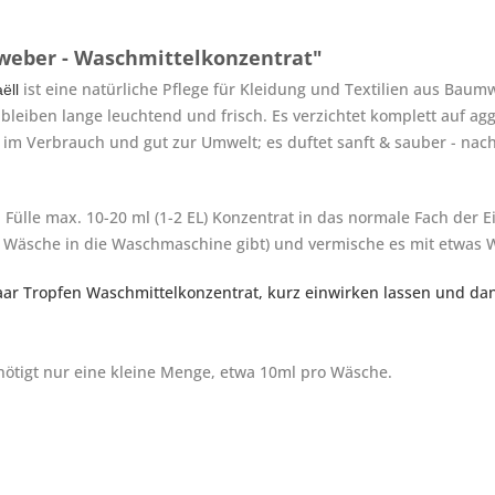
weber - Waschmittelkonzentrat"
ist eine natürliche Pflege für Kleidung und Textilien aus Baum
a
ël
l
bleiben lange leuchtend und frisch. Es verzichtet komplett auf a
am im Verbrauch und gut zur Umwelt; es duftet sanft & sauber - n
Fülle max. 10-20 ml (1-2 EL) Konzentrat in das normale Fach der
r Wäsche in die Waschmaschine gibt) und vermische es mit etwas 
aar Tropfen Waschmittelkonzentrat, kurz einwirken lassen und d
nötigt nur eine kleine Menge, etwa 10ml pro Wäsche.