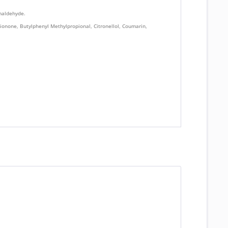
maldehyde.
onone, Butylphenyl Methylpropional, Citronellol, Coumarin,