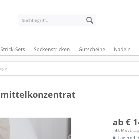
Strick-Sets
Sockenstricken
Gutscheine
Nadeln
lege
hmittelkonzentrat
ab € 1
inkl. MwSt.
zzg
Lagernd. V