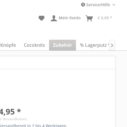
Service/Hilfe
Mein Konto
€ 0,00 *
Knöpfe
Cocoknits
Zubehör
% Lagerputz %
Anl

4,95 *
l. Versandkosten
ersandbereit in 2 bis 4 Werktagen.