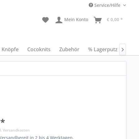
Service/Hilfe
Mein Konto
€ 0,00 *
Knöpfe
Cocoknits
Zubehör
% Lagerputz %
An

 *
l. Versandkosten
ersandbereit in 2 bis 4 Werktagen.