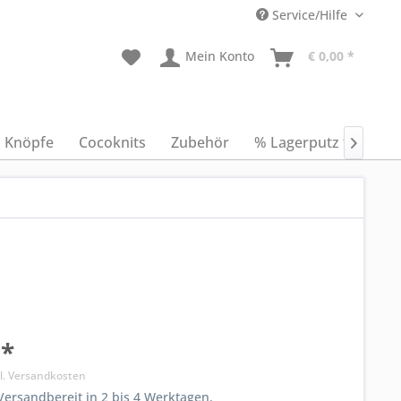
Service/Hilfe
Mein Konto
€ 0,00 *
Knöpfe
Cocoknits
Zubehör
% Lagerputz %
An

 *
l. Versandkosten
ersandbereit in 2 bis 4 Werktagen.