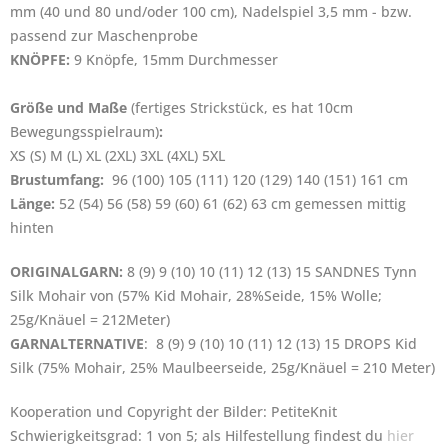
mm (40 und 80 und/oder 100 cm), Nadelspiel 3,5 mm -
bzw.
passend zur Maschenprobe
KNÖPFE:
9 Knöpfe, 15mm Durchmesser
Größe und Maße
(fertiges Strickstück, es hat 10cm
Bewegungsspielraum)
:
XS (S) M (L) XL (2XL) 3XL (4XL) 5XL
Brustumfang:
96 (100) 105 (111) 120 (129) 140 (151) 161 cm
Länge:
52 (54) 56 (58) 59 (60) 61 (62) 63 cm gemessen mittig
hinten
ORIGINALGARN:
8 (9) 9 (10) 10 (11) 12 (13) 15 SANDNES Tynn
Silk Mohair von (57% Kid Mohair, 28%Seide, 15% Wolle;
25g/Knäuel = 212Meter)
GARNALTERNATIVE
: 8 (9) 9 (10) 10 (11) 12 (13) 15 DROPS Kid
Silk (75% Mohair, 25% Maulbeerseide, 25g/Knäuel = 210 Meter)
Kooperation und Copyright der Bilder: PetiteKnit
Schwierigkeitsgrad: 1 von 5; als Hilfestellung findest du
hier